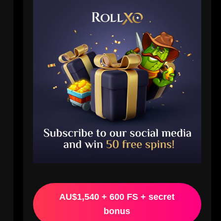
AU$1,540 + 600 FS + secret
bonus
Baccarat