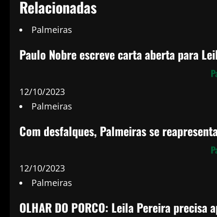
Relacionadas
Palmeiras
Paulo Nobre escreve carta aberta para Lei
P
12/10/2023
Palmeiras
Com desfalques, Palmeiras se reapresenta
P
12/10/2023
Palmeiras
OLHAR DO PORCO: Leila Pereira precisa ap