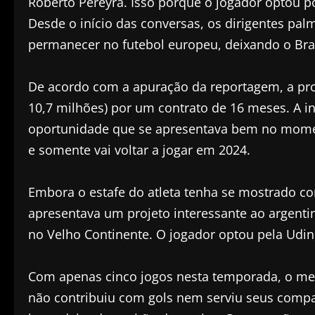
Roberto Pereyra. Isso porque o jogador optou po
Desde o início das conversas, os dirigentes pa
permanecer no futebol europeu, deixando o Bra
De acordo com a apuração da reportagem, a pro
10,7 milhões) por um contrato de 16 meses. A 
oportunidade que se apresentava bem no mome
e somente vai voltar a jogar em 2024.
Embora o estafe do atleta tenha se mostrado co
apresentava um projeto interessante ao argenti
no Velho Continente. O jogador optou pela Udin
Com apenas cinco jogos nesta temporada, o mei
não contribuiu com gols nem serviu seus compa