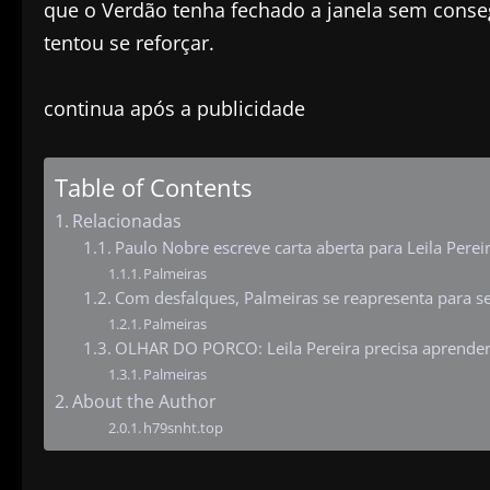
que o Verdão tenha fechado a janela sem conseg
tentou se reforçar.
continua após a publicidade
Table of Contents
Relacionadas
Paulo Nobre escreve carta aberta para Leila Perei
Palmeiras
Com desfalques, Palmeiras se reapresenta para se
Palmeiras
OLHAR DO PORCO: Leila Pereira precisa aprender a
Palmeiras
About the Author
h79snht.top