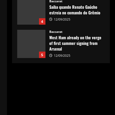
Baccarat
Saiba quando Renato Gaúcho
estreia no comando do Grêmio
12/09/2025
4
Baccarat
West Ham already on the verge
of first summer signing from
Arsenal
5
12/09/2025
Baccarat
Nuno must unleash Nottingham
Forest star who causes "all sorts
of problems"
1
12/09/2025
Baccarat
Chelsea star who had more
touches than Palmer must be