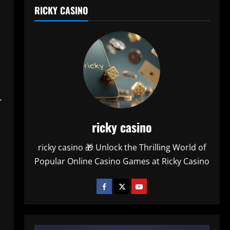
RICKY CASINO
.
ricky casino
ricky casino 🎁 Unlock the Thrilling World of
Popular Online Casino Games at Ricky Casino