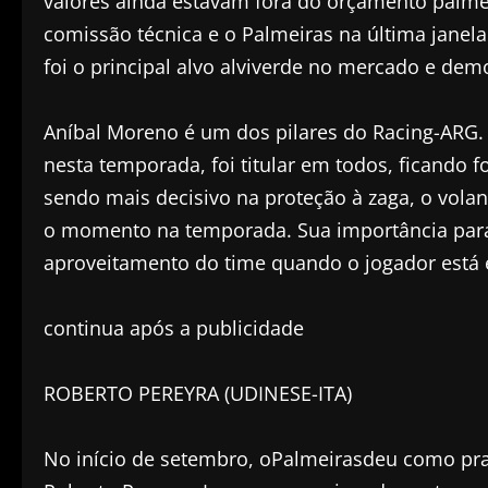
valores ainda estavam fora do orçamento palm
comissão técnica e o Palmeiras na última janela 
foi o principal alvo alviverde no mercado e dem
Aníbal Moreno é um dos pilares do Racing-ARG. I
nesta temporada, foi titular em todos, ficando
sendo mais decisivo na proteção à zaga, o volant
o momento na temporada. Sua importância para o
aproveitamento do time quando o jogador está
continua após a publicidade
ROBERTO PEREYRA (UDINESE-ITA)
No início de setembro, oPalmeirasdeu como pr