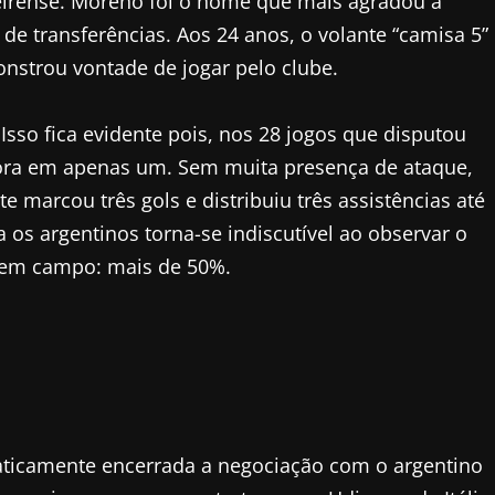
eirense. Moreno foi o nome que mais agradou a
de transferências. Aos 24 anos, o volante “camisa 5”
onstrou vontade de jogar pelo clube.
sso fica evidente pois, nos 28 jogos que disputou
 fora em apenas um. Sem muita presença de ataque,
e marcou três gols e distribuiu três assistências até
s argentinos torna-se indiscutível ao observar o
 em campo: mais de 50%.
aticamente encerrada a negociação com o argentino