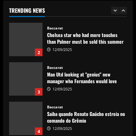
star who causes "all sorts of problems"
TRENDING NEWS
12/09/2025
1
Baccarat
Chelsea star who had more touches
than Palmer must be sold this summer
12/09/2025
2
Baccarat
Man Utd looking at "genius" new
manager who Fernandes would love
12/09/2025
3
Baccarat
Saiba quando Renato Gaúcho estreia no
comando do Grêmio
12/09/2025
4