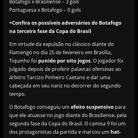
Botafogo x Brasiliense – 3 gols
Portuguesa x Botafogo – 0 gols
+Confira os possíveis adversários do Botafogo
na terceira fase da Copa do Brasil
Em virtude da expulsão no clássico diante do
Flamengo no dia 25 de fevereiro em Brasília,
Tiquinho foi
punido por oito jogos
. O jogador foi
julgado depois de proferir palavras ofensivas ao
árbitro Tarcizo Pinheiro Caetano e dar uma
cabeçada em seu nariz no decorrer do segundo
tempo.
O Botafogo conseguiu um
efeito suspensivo
para
que ele atuasse no jogo diante do Brasiliense, pela
segunda fase da Copa do Brasil. O camisa 9 foi um
dos protagonistas da partida e marcou um
hat-