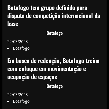
Botafogo tem grupo definido para
disputa de competição internacional da
base
Botafogo
22/03/2023
Botafogo
Em busca de redenção, Botafogo treina
com enfoque em movimentação e
ocupação de espaços
Botafogo
22/03/2023
Botafogo