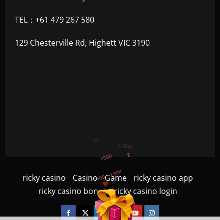
TEL：+61 479 267 580
129 Chesterville Rd, Highett VIC 3190
+300
+1500
+750
ricky casino
Casino
Game
ricky casino app
+1200
ricky casino bonus
ricky casino login
+500
$
Facebook
Twitter
Linkedin
VK
Youtube
Instagram