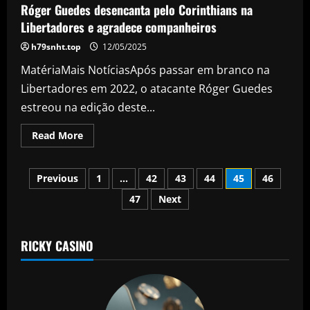
em
Róger Guedes desencanta pelo Corinthians na
Belém
e
Libertadores e agradece companheiros
mira
recuperação
h79snht.top
12/05/2025
no
Brasileirão
MatériaMais NotíciasApós passar em branco na
Libertadores em 2022, o atacante Róger Guedes
estreou na edição deste...
Read
Read More
more
about
Róger
Posts
Guedes
Previous
1
…
42
43
44
45
46
desencanta
pelo
47
Next
pagination
Corinthians
na
Libertadores
e
agradece
RICKY CASINO
companheiros