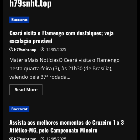
h79snht.top
Baccarat
Ceará visita o Flamengo com desfalques; veja
escalação provável
h79snht.top
12/05/2025
MatériaMais NotíciasO Ceará visita o Flamengo
nesta quarta-feira (3), às 21h30 (de Brasília),
valendo pela 37ª rodada...
Read
Read More
more
about
Ceará
visita
Baccarat
o
Flamengo
com
Assista aos melhores momentos de Cruzeiro 1 x 3
desfalques;
veja
Atlético-MG, pelo Campeonato Mineiro
escalação
provável
h79snht.top
12/05/2025